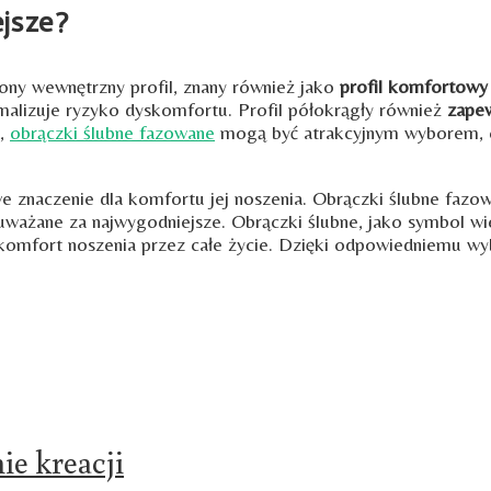
ejsze?
ony wewnętrzny profil, znany również jako
profil komfortow
imalizuje ryzyko dyskomfortu. Profil półokrągły również
zapew
d,
obrączki ślubne fazowane
mogą być atrakcyjnym wyborem, ch
e znaczenie dla komfortu jej noszenia. Obrączki ślubne fa
 uważane za najwygodniejsze. Obrączki ślubne, jako symbol wi
y komfort noszenia przez całe życie. Dzięki odpowiedniemu wy
ie kreacji