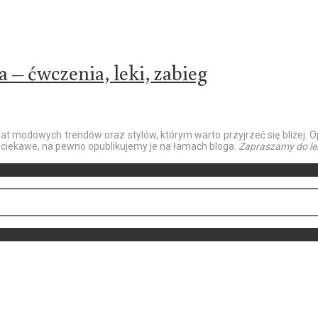
a – ćwczenia, leki, zabieg
emat modowych trendów oraz stylów, którym warto przyjrzeć się bliże
 ciekawe, na pewno opublikujemy je na łamach bloga.
Zapraszamy do le