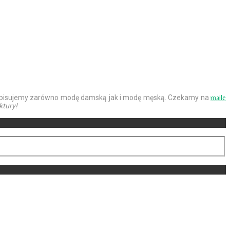
j. Opisujemy zarówno modę damską jak i modę męską. Czekamy na
maile
ktury!