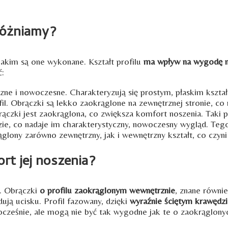
różniamy?
 jakim są one wykonane. Kształt profilu
ma wpływ na wygodę no
ć:
yczne i nowoczesne. Charakteryzują się prostym, płaskim kszt
ofil. Obrączki są lekko zaokrąglone na zewnętrznej stronie, co
rączki jest zaokrąglona, co zwiększa komfort noszenia. Taki p
zie, co nadaje im charakterystyczny, nowoczesny wygląd. Tego
rąglony zarówno zewnętrzny, jak i wewnętrzny kształt, co czy
rt jej noszenia?
a. Obrączki
o profilu zaokrąglonym wewnętrznie
, znane równi
ują ucisku. Profil fazowany, dzięki
wyraźnie ściętym krawędz
cześnie, ale mogą nie być tak wygodne jak te o zaokrąglony