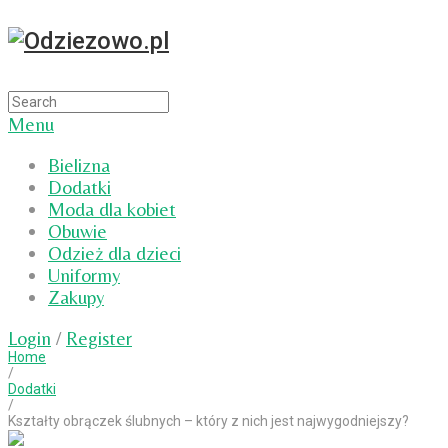
Menu
Bielizna
Dodatki
Moda dla kobiet
Obuwie
Odzież dla dzieci
Uniformy
Zakupy
Login
/
Register
Home
/
Dodatki
/
Kształty obrączek ślubnych – który z nich jest najwygodniejszy?