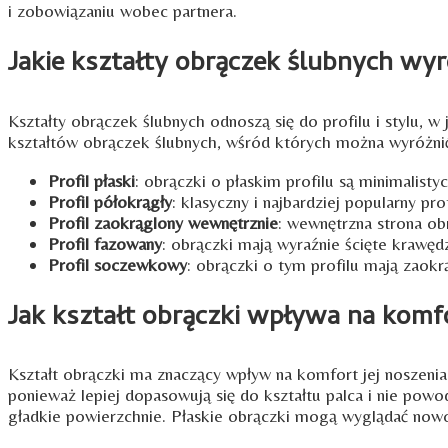
i zobowiązaniu wobec partnera.
Jakie kształty obrączek ślubnych wy
Kształty obrączek ślubnych odnoszą się do profilu i stylu, w
kształtów obrączek ślubnych, wśród których można wyróżni
Profil płaski
: obrączki o płaskim profilu są minimalist
Profil półokrągły
: klasyczny i najbardziej popularny pr
Profil zaokrąglony wewnętrznie
: wewnętrzna strona ob
Profil fazowany
: obrączki mają wyraźnie ścięte krawęd
Profil soczewkowy
: obrączki o tym profilu mają zaok
Jak kształt obrączki wpływa na komfo
Kształt obrączki ma znaczący wpływ na komfort jej noszeni
ponieważ lepiej dopasowują się do kształtu palca i nie powod
gładkie powierzchnie. Płaskie obrączki mogą wyglądać nowo