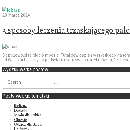
28 marca 2024
3 sposoby leczenia trzaskającego palc
Odzieżowo.pl to blog o modzie. Tutaj dowiesz się wszystkiego na t
od Was, zachęcamy do podsyłania nam swoich artykułów - jeżeli będą
Wyszukiwarka postów
Posty według tematyki
Bielizna
Dodatki
Moda dla kobiet
Obuwie
Odzież dla dzieci
Uniformy