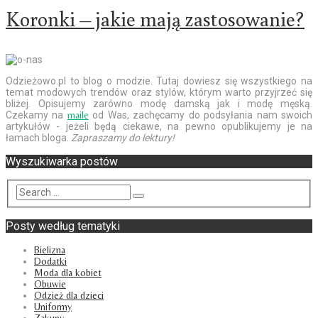
Koronki – jakie mają zastosowanie?
Odzieżowo.pl to blog o modzie. Tutaj dowiesz się wszystkiego na
temat modowych trendów oraz stylów, którym warto przyjrzeć się
bliżej. Opisujemy zarówno modę damską jak i modę męską.
Czekamy na
maile
od Was, zachęcamy do podsyłania nam swoich
artykułów - jeżeli będą ciekawe, na pewno opublikujemy je na
łamach bloga.
Zapraszamy do lektury!
Wyszukiwarka postów
Posty według tematyki
Bielizna
Dodatki
Moda dla kobiet
Obuwie
Odzież dla dzieci
Uniformy
Zakupy