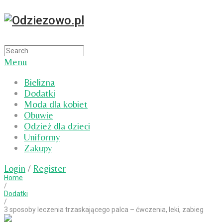
Menu
Bielizna
Dodatki
Moda dla kobiet
Obuwie
Odzież dla dzieci
Uniformy
Zakupy
Login
/
Register
Home
/
Dodatki
/
3 sposoby leczenia trzaskającego palca – ćwczenia, leki, zabieg